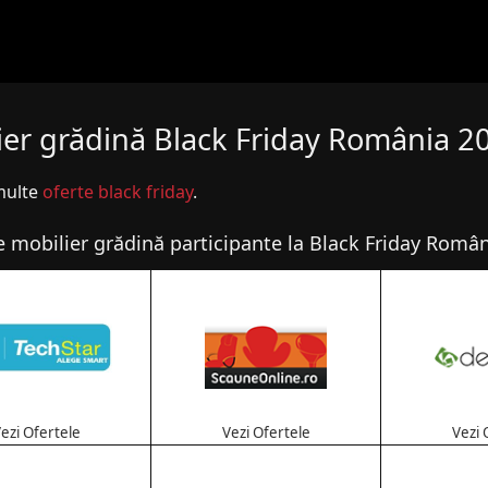
ier grădină Black Friday România 2
multe
oferte black friday
.
 mobilier grădină participante la Black Friday Româ
ezi Ofertele
Vezi Ofertele
Vezi 