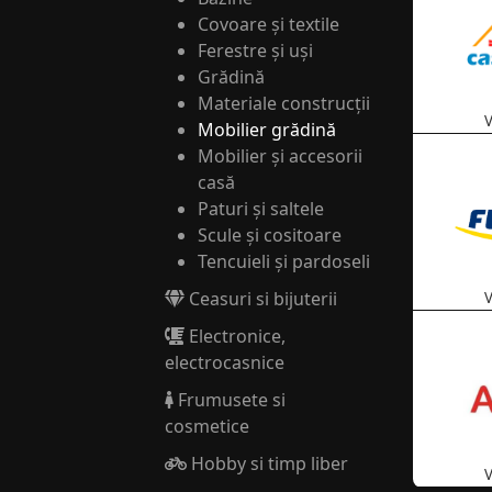
Covoare și textile
Ferestre și uși
Grădină
Materiale construcții
V
Mobilier grădină
Mobilier și accesorii
casă
Paturi și saltele
Scule și cositoare
Tencuieli și pardoseli
Ceasuri si bijuterii
V
Electronice,
electrocasnice
Frumusete si
cosmetice
Hobby si timp liber
V