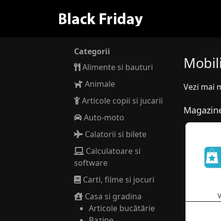
Categorii
Mobil
Alimente si bauturi
Animale
Vezi mai 
Articole copii si jucarii
Magazine
Auto-moto
Calatorii si bilete
Calculatoare si
software
Carti, filme si jocuri
Casa si gradina
V
Articole bucătărie
Bazine