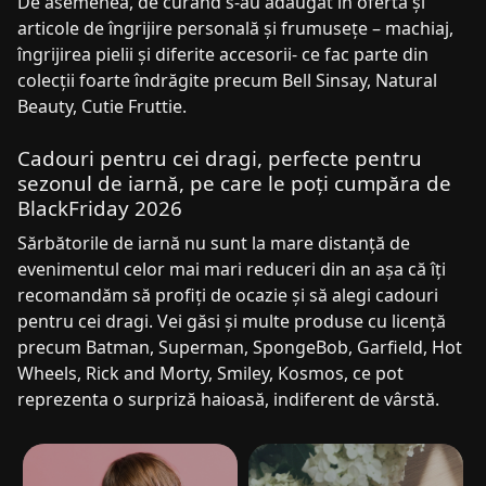
De asemenea, de curând s-au adăugat în ofertă și
articole de îngrijire personală și frumusețe – machiaj,
îngrijirea pielii și diferite accesorii- ce fac parte din
colecții foarte îndrăgite precum Bell Sinsay, Natural
Beauty, Cutie Fruttie.
Cadouri pentru cei dragi, perfecte pentru
sezonul de iarnă, pe care le poți cumpăra de
BlackFriday 2026
Sărbătorile de iarnă nu sunt la mare distanță de
evenimentul celor mai mari reduceri din an așa că îți
recomandăm să profiți de ocazie și să alegi cadouri
pentru cei dragi. Vei găsi și multe produse cu licență
precum Batman, Superman, SpongeBob, Garfield, Hot
Wheels, Rick and Morty, Smiley, Kosmos, ce pot
reprezenta o surpriză haioasă, indiferent de vârstă.