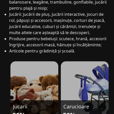
balansoare, leagăne, trambuline, gonflabile, jucării
pentru plajă și nisip;
Jucării: jucării de pluș, jucării interactive, jocuri de
rol, păpuși și accesorii, mașinuțe, corturi de joacă,
jucării educative, cuburi și cărămizi, trenulețe și
multe altele care așteaptă să le descoperi;
Produse pentru bebeluși: scutece, hrană, accesorii
îngrijire, accesorii masă, hăinuțe și încălțăminte;
Articole pentru grădiniță și școală.
Jucarii
Carucioare