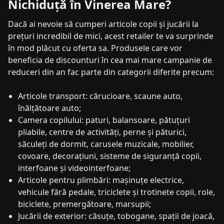
Nichiduță în Vinerea Mare?
Dacă ai nevoie să cumperi articole copii și jucării la
prețuri incredibil de mici, acest retailer te va surprinde
în mod plăcut cu oferta sa. Produsele care vor
beneficia de discounturi în cea mai mare campanie de
reduceri din an fac parte din categorii diferite precum:
Articole transport: cărucioare, scaune auto,
înălțătoare auto;
Camera copilului: paturi, balansoare, pătuțuri
pliabile, centre de activități, perne și păturici,
săculeți de dormit, carusele muzicale, mobilier,
covoare, decorațiuni, sisteme de siguranță copii,
interfoane și videointerfoane;
Articole pentru plimbări: mașinuțe electrice,
vehicule fără pedale, triciclete și trotinete copii, role,
biciclete, premergătoare, marsupii;
Jucării de exterior: căsuțe, tobogane, spații de joacă,