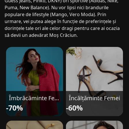
Guess Jeans, Pinko, DKNY) ori sportive (Adidas, Nike,
Puma, New Balance). Nu vor lipsi nici brandurile
populare de lifestyle (Mango, Vero Moda). Prin
urmare, vei putea alege în funcție de preferințele și
dorințele tale ori ale celor dragi pentru care ai ocazia
să devii un adevărat Moș Crăciun.
Îmbrăcăminte Femei
Încălțăminte Femei
-70%
-60%