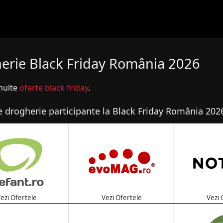
erie Black Friday România 2026
multe
oferte black friday
.
 drogherie participante la Black Friday România 202
ezi Ofertele
Vezi Ofertele
Vezi 