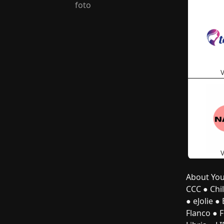
foto
V
V
About Yo
CCC
●
Chil
●
eJolie
●
Flanco
●
F