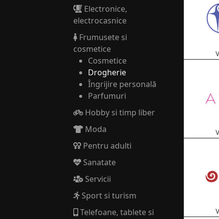
Electronice,
electrocasnice
Frumusete si
cosmetice
V
Cosmetice
Drogherie
Îngrijire personală
Parfumuri
Hobby si timp liber
Moda
V
Pentru adulti
Sanatate
Servicii
Sport si turism
Telefoane, tablete si
V