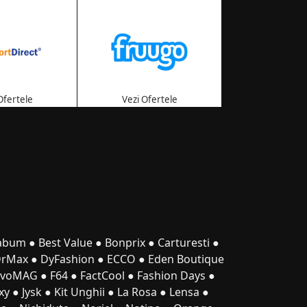
Ofertele
Vezi Ofertele
abum
●
Best Value
●
Bonprix
●
Carturesti
●
DrMax
●
DyFashion
●
ECCO
●
Eden Boutique
evoMAG
●
F64
●
FactCool
●
Fashion Days
●
xy
●
Jysk
●
Kit Unghii
●
La Rosa
●
Lensa
●