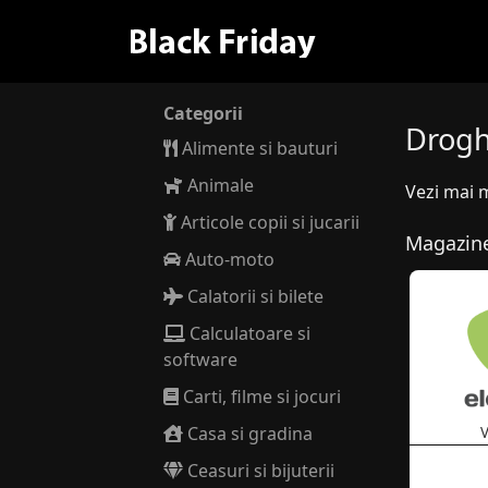
Categorii
Drogh
Alimente si bauturi
Animale
Vezi mai 
Articole copii si jucarii
Magazine
Auto-moto
Calatorii si bilete
Calculatoare si
software
Carti, filme si jocuri
Casa si gradina
V
Ceasuri si bijuterii