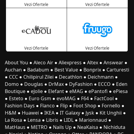
Vezi Ofertele
Vezi Ofertele
Vezi Ofertele
Vezi Ofertele
About You
●
Aleco Air
●
Aliexpress
●
Altex
●
Answear
●
Auchan
●
Badabum
●
Best Value
●
Bonprix
●
Carturesti
●
CCC
●
Chilipirul Zilei
●
Decathlon
●
Deichmann
●
Domo
●
Douglas
●
DrMax
●
DyFashion
●
ECCO
●
Eden
Boutique
●
eJolie
●
Elefant
●
eMAG
●
ePantofi
●
ePiesa
●
Esteto
●
Euro Gsm
●
evoMAG
●
F64
●
FactCool
●
Fashion Days
●
Flanco
●
Flip
●
Foot Shop
●
Fornello
●
H&M
●
Huawei
●
IKEA
●
IT Galaxy
●
Jysk
●
Kit Unghii
●
La Rosa
●
Lensa
●
Libris
●
LIDL
●
Marionnaud
●
MatHaus
●
METRO
●
Nails Up
●
NeaKaisa
●
Nichiduta