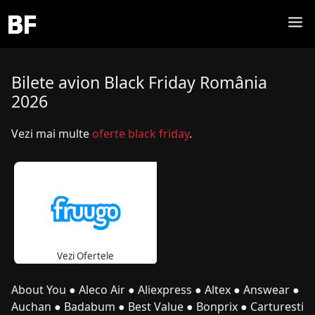
Bilete avion Black Friday România
2026
Vezi mai multe
oferte black friday
.
Vezi Ofertele
About You
●
Aleco Air
●
Aliexpress
●
Altex
●
Answear
●
Auchan
●
Badabum
●
Best Value
●
Bonprix
●
Carturesti