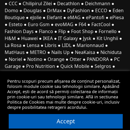
●
CCC
●
Chilipirul Zilei
●
Decathlon
●
Deichmann
●
Domo
●
Douglas
●
DrMax
●
DyFashion
●
ECCO
●
Eden
Boutique
●
eJolie
●
Elefant
●
eMAG
●
ePantofi
●
ePiesa
●
Esteto
●
Euro Gsm
●
evoMAG
●
F64
●
FactCool
●
Fashion Days
●
Flanco
●
Flip
●
Foot Shop
●
Fornello
●
H&M
●
Huawei
●
IKEA
●
IT Galaxy
●
Jysk
●
Kit Unghii
●
La Rosa
●
Lensa
●
Libris
●
LIDL
●
Marionnaud
●
MatHaus
●
METRO
●
Nails Up
●
NeaKaisa
●
Nichiduta
●
Noriel
●
Notino
●
Orange
●
Otter
●
PANDORA
●
PC
Garage
●
Pro Nutrition
●
Quick Mobile
●
Selgros
●
Sephora
●
Sinsay
●
Sport Depot
●
Spy Shop
●
StarShiners
●
Top Shop
●
Vegis
●
Vexio
●
vidaXL
●
Pentru scopuri precum afișarea de conținut personalizat,
folosim module cookie sau tehnologii similare. Apăsând
Videt
●
Zara
●
Zonia
●
Zoo Plus
Accept, ești de acord să permiți colectarea de informații
prin cookie-uri sau tehnologii similare. Află in sectiunea
Politica de Cookies mai multe despre cookie-uri, inclusiv
despre posibilitatea retragerii acordului.
Termeni si conditii
●
Magazine
●
Categorii
●
Ce este
Black Friday?
Cand e Black Friday?
●
Stiri
Accept
© 2026 Black Friday Romania