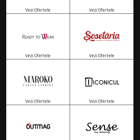
Vezi Ofertele
Vezi Ofertele
Vezi Ofertele
Vezi Ofertele
Vezi Ofertele
Vezi Ofertele