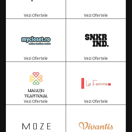
Vezi Ofertele
Vezi Ofertele
Vezi Ofertele
Vezi Ofertele
Vezi Ofertele
Vezi Ofertele