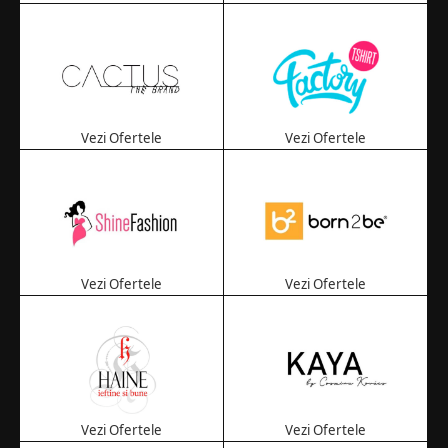
Vezi Ofertele
Vezi Ofertele
Vezi Ofertele
Vezi Ofertele
Vezi Ofertele
Vezi Ofertele