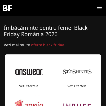
Îmbăcăminte pentru femei Black
Friday România 2026
Vezi mai multe
oferte black friday
.
Vezi Ofertele
Vezi Ofertele