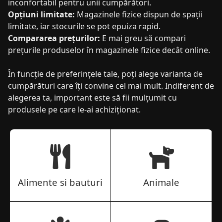
inconfortabil pentru unii cumpărători.
Opțiuni limitate:
Magazinele fizice dispun de spații
limitate, iar stocurile se pot epuiza rapid.
Compararea prețurilor:
E mai greu să compari
prețurile produselor în magazinele fizice decât online.
În funcție de preferințele tale, poți alege varianta de
cumpărături care îți convine cel mai mult. Indiferent de
alegerea ta, important este să fii mulțumit cu
produsele pe care le-ai achiziționat.
Alimente si bauturi
Animale