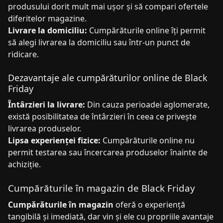
produsului dorit mult mai ușor și să compari ofertele
diferitelor magazine.
Livrare la domiciliu:
Cumpărăturile online îți permit
să alegi livrarea la domiciliu sau într-un punct de
ridicare.
Dezavantaje ale cumpărăturilor online de Black
Friday
Întârzieri la livrare:
Din cauza perioadei aglomerate,
există posibilitatea de întârzieri în ceea ce privește
livrarea produselor.
Lipsa experienței fizice:
Cumpărăturile online nu
permit testarea sau încercarea produselor înainte de
achiziție.
Cumpărăturile în magazin de Black Friday
Cumpărăturile în magazin
oferă o experiență
tangibilă și imediată, dar vin și ele cu propriile avantaje