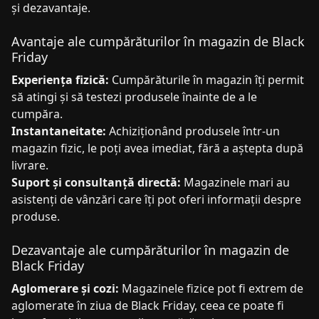
și dezavantaje.
Avantaje ale cumpărăturilor în magazin de Black
Friday
Experiența fizică:
Cumpărăturile în magazin îți permit
să atingi și să testezi produsele înainte de a le
cumpăra.
Instantaneitate:
Achiziționând produsele într-un
magazin fizic, le poți avea imediat, fără a aștepta după
livrare.
Suport și consultanță directă:
Magazinele mari au
asistenți de vânzări care îți pot oferi informații despre
produse.
Dezavantaje ale cumpărăturilor în magazin de
Black Friday
Aglomerare și cozi:
Magazinele fizice pot fi extrem de
aglomerate în ziua de Black Friday, ceea ce poate fi