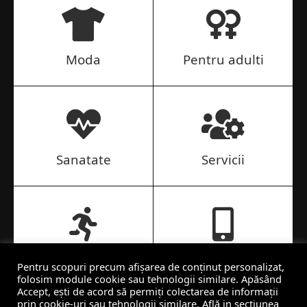
Moda
Pentru adulti
Sanatate
Servicii
Sport si turism
Telefoane, tablete si
Pentru scopuri precum afișarea de conținut personalizat,
foto
folosim module cookie sau tehnologii similare. Apăsând
Accept, ești de acord să permiți colectarea de informații
prin cookie-uri sau tehnologii similare. Află in sectiunea