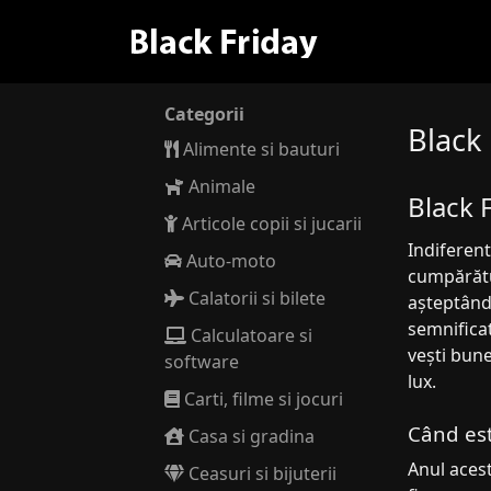
Categorii
Black
Alimente si bauturi
Animale
Black 
Articole copii si jucarii
Indiferent
Auto-moto
cumpărătu
Calatorii si bilete
așteptând 
semnificat
Calculatoare si
vești bune
software
lux.
Carti, filme si jocuri
Când est
Casa si gradina
Anul acest
Ceasuri si bijuterii