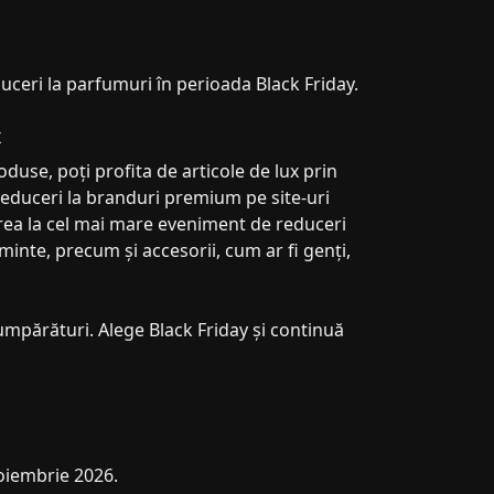
duceri la parfumuri în perioada Black Friday.
x
oduse, poți profita de articole de lux prin
 reduceri la branduri premium pe site-uri
rea la cel mai mare eveniment de reduceri
ăminte, precum și accesorii, cum ar fi genți,
cumpărături. Alege Black Friday și continuă
noiembrie 2026.