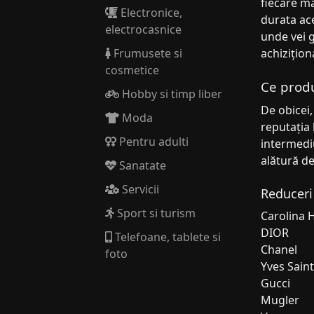
fiecare m
Electronice,
durata ace
electrocasnice
unde vei g
Frumusete si
achizițion
cosmetice
Ce produ
Hobby si timp liber
De obicei,
Moda
reputația 
Pentru adulti
intermediu
alătură de
Sanatate
Servicii
Reduceri
Sport si turism
Carolina 
DIOR
Telefoane, tablete si
Chanel
foto
Yves Sain
Gucci
Mugler