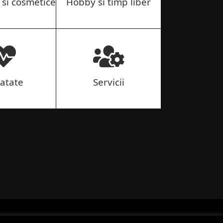
si cosmetice
Hobby si timp liber
atate
Servicii