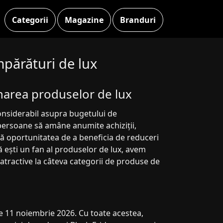
Categorii
Magazine
Branduri
mpărături de lux
onarea produselor de lux
considerabil asupra bugetului de
persoane să amâne anumite achiziții,
ră oportunitatea de a beneficia de reduceri
ă ești un fan al produselor de lux, avem
 atractive la câteva categorii de produse de
e 11 noiembrie 2026. Cu toate acestea,