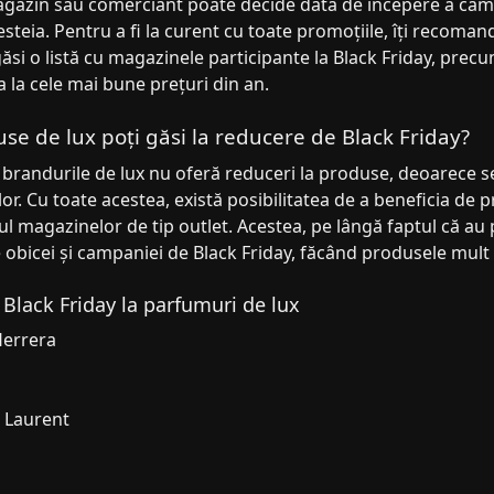
agazin sau comerciant poate decide data de începere a camp
steia. Pentru a fi la curent cu toate promoțiile, îți recoman
ăsi o listă cu magazinele participante la Black Friday, precu
a la cele mai bune prețuri din an.
se de lux poți găsi la reducere de Black Friday?
 brandurile de lux nu oferă reduceri la produse, deoarece s
lor. Cu toate acestea, există posibilitatea de a beneficia de p
l magazinelor de tip outlet. Acestea, pe lângă faptul că au 
 obicei și campaniei de Black Friday, făcând produsele mult 
 Black Friday la parfumuri de lux
Herrera
t Laurent