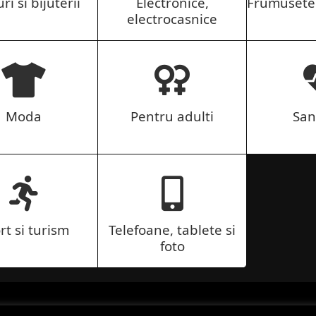
ri si bijuterii
Electronice,
Frumusete 
electrocasnice
Moda
Pentru adulti
San
rt si turism
Telefoane, tablete si
foto