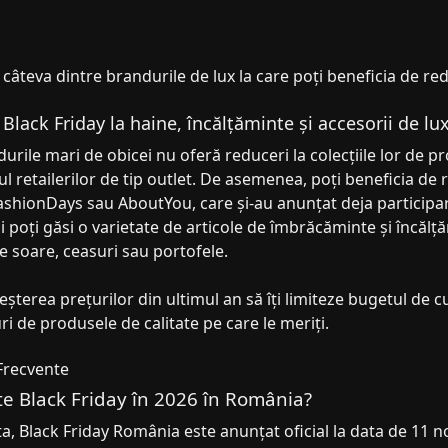
câteva dintre brandurile de lux la care poți beneficia de re
Black Friday la haine, încălțăminte și accesorii de lu
urile mari de obicei nu oferă reduceri la colecțiile lor de pr
l retailerilor de tip outlet. De asemenea, poți beneficia de
shionDays sau AboutYou, care și-au anunțat deja participa
ci poți găsi o varietate de articole de îmbrăcăminte și încălț
e soare, ceasuri sau portofele.
eșterea prețurilor din ultimul an să îți limiteze bugetul de 
ri de produsele de calitate pe care le meriți.
 Frecvente
e Black Friday în 2026 în România?
a, Black Friday România este anunțat oficial la data de 11 