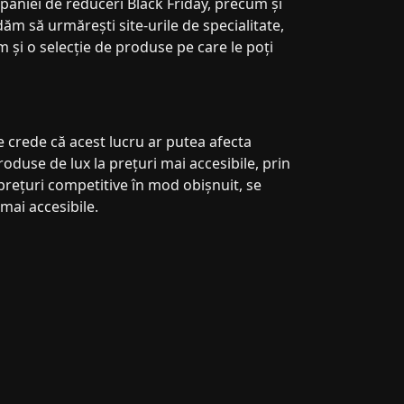
aniei de reduceri Black Friday, precum și
dăm să urmărești site-urile de specialitate,
m și o selecție de produse pe care le poți
e crede că acest lucru ar putea afecta
roduse de lux la prețuri mai accesibile, prin
prețuri competitive în mod obișnuit, se
mai accesibile.