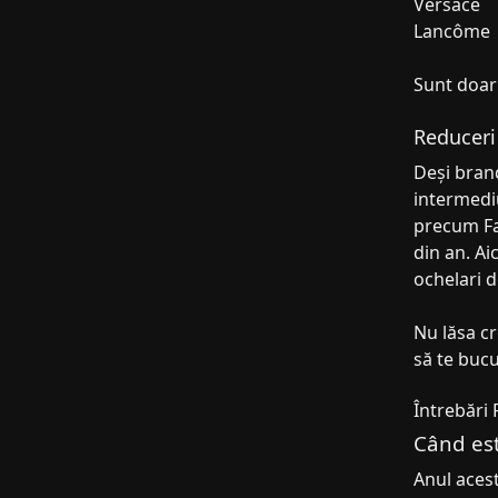
Versace
Lancôme
Sunt doar 
Reduceri 
Deși brand
intermediu
precum Fa
din an. Ai
ochelari d
Nu lăsa cr
să te bucu
Întrebări
Când est
Anul acest