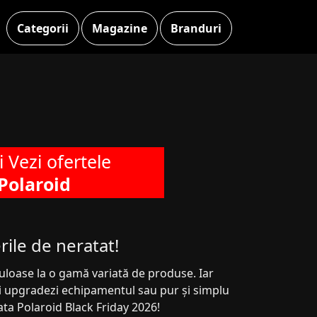
Categorii
Magazine
Branduri
si Vezi ofertele
Polaroid
ile de neratat!
culoase la o gamă variată de produse. Iar
-ți upgradezi echipamentul sau pur și simplu
rata Polaroid Black Friday 2026!