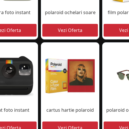
a foto instant
polaroid ochelari soare
film pola
t foto instant
cartus hartie polaroid
polaroid o