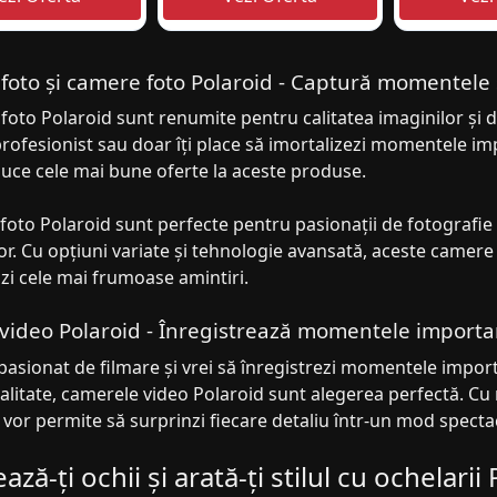
foto și camere foto Polaroid - Captură momentele s
foto Polaroid sunt renumite pentru calitatea imaginilor și de
rofesionist sau doar îți place să imortalizezi momentele imp
duce cele mai bune oferte la aceste produse.
foto Polaroid sunt perfecte pentru pasionații de fotografie
or. Cu opțiuni variate și tehnologie avansată, aceste camere î
zi cele mai frumoase amintiri.
ideo Polaroid - Înregistrează momentele importan
pasionat de filmare și vrei să înregistrezi momentele import
alitate, camerele video Polaroid sunt alegerea perfectă. Cu r
 vor permite să surprinzi fiecare detaliu într-un mod specta
ază-ți ochii și arată-ți stilul cu ochelarii