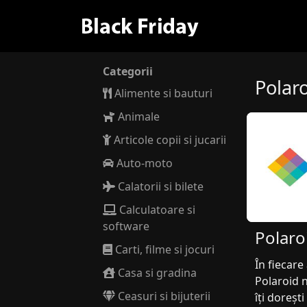
Categorii
Polar
Alimente si bauturi
Animale
Articole copii si jucarii
Auto-moto
Calatorii si bilete
Calculatoare si
software
Polaro
Carti, filme si jocuri
În fiecare
Casa si gradina
Polaroid n
Ceasuri si bijuterii
îți doreșt