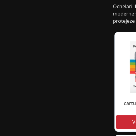
Ochelarii 
moderne și
protejeze 
cart