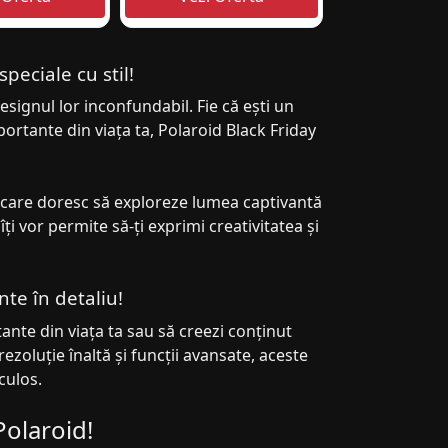
peciale cu stil!
signul lor inconfundabil. Fie că ești un
ortante din viața ta, Polaroid Black Friday
 care doresc să exploreze lumea captivantă
ți vor permite să-ți exprimi creativitatea și
te în detaliu!
ante din viața ta sau să creezi conținut
ezoluție înaltă și funcții avansate, aceste
culos.
 Polaroid!