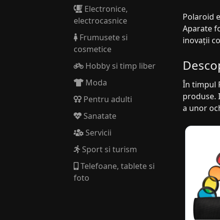
Electronice,
Polaroid e
electrocasnice
Aparate fo
Frumusete si
inovații c
cosmetice
Descop
Hobby si timp liber
Moda
În timpul 
produse. I
Pentru adulti
a unor och
Sanatate
Servicii
Sport si turism
Telefoane, tablete si
foto