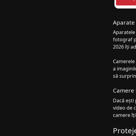
Aparate 
Aparatele 
fotograf p
2026 îți a
Camerele 
a imaginil
să surprin
Camere v
Dacă ești 
video de c
camere îți
Proteje