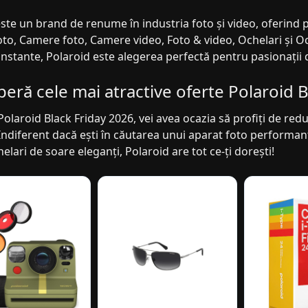
ste un brand de renume în industria foto și video, oferind p
to, Camere foto, Camere video, Foto & video, Ochelari și Och
onstante, Polaroid este alegerea perfectă pentru pasionații 
eră cele mai atractive oferte Polaroid B
Polaroid Black Friday 2026, vei avea ocazia să profiți de re
ndiferent dacă ești în căutarea unui aparat foto performant
elari de soare eleganți, Polaroid are tot ce-ți dorești!