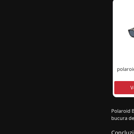
polaroi
Polaroid B
bucura de 
Concluz