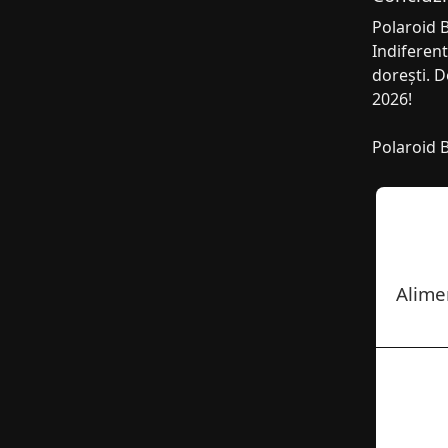
Polaroid B
Indiferent
dorești. D
2026!
Polaroid B
Alime