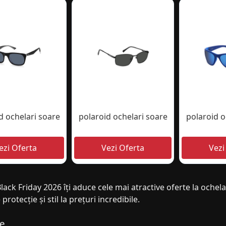
d ochelari soare
polaroid ochelari soare
polaroid o
lack Friday 2026 îți aduce cele mai atractive oferte la ochelar
protecție și stil la prețuri incredibile.
ie