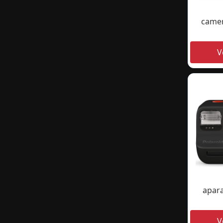
camer
apara