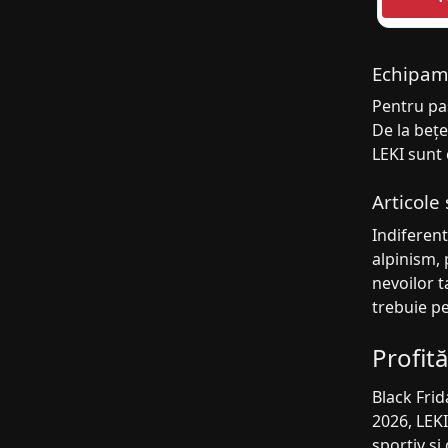
Echipam
Pentru pas
De la bețe
LEKI sunt 
Articole
Indiferent
alpinism, 
nevoilor t
trebuie pe
Profit
Black Frid
2026, LEKI
sportiv și