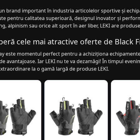
un brand important în industria articolelor sportive și echi
e pentru calitatea superioară, designul inovator și perform
ing, alpinism sau orice alt sport în aer liber, LEKI are produse
eră cele mai atractive oferte de Black F
ay este momentul perfect pentru a achiziționa echipamente s
 de avantajoase. Iar LEKI nu te va dezamăgi! În timpul eveni
extraordinare la o gamă largă de produse LEKI.