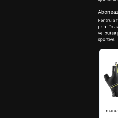
Abonează
Pentru a f
primi în a
vei putea 
sportive.
manus