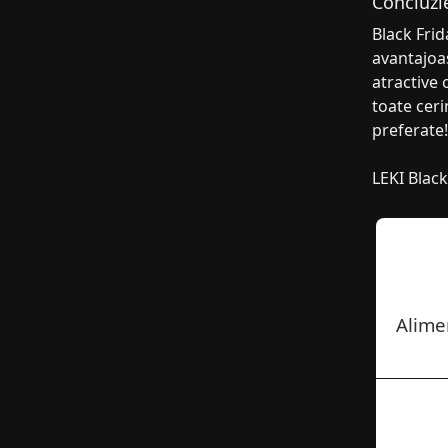
Concluzi
Black Frid
avantajoas
atractive 
toate ceri
preferate!
LEKI Black
Alime