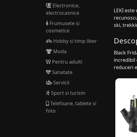
Electronice,
LEKI este 
electrocasnice
recunoscut
Frumusete si
ski, trekk
cosmetice
Descop
Hobby si timp liber
Moda
Black Frid
incredibil
Pentru adulti
reduceri 
Sanatate
Servicii
Sport si turism
Telefoane, tablete si
foto