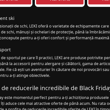
ent ski
ionații de schi, LEKI oferă o varietate de echipamente care
 de schi, mănuși și ochelari de protecție, până la îmbrăcămi
concepute pentru a-ți oferi confort și performanță maximă în
 sport
 de sportul pe care îl practici, LEKI are produse potrivite pe
până la accesorii pentru alergare și călătorii, gama de artico
ale. Fie că ești un aventurier în căutare de noi provocări sau 
ntru a-ți atinge obiectivele.
ă de reducerile incredibile de Black Frida
ay este momentul perfect pentru a-ți achiziționa produsele p
 îți aduce cele mai atractive oferte de până acum. Nu rata 
 de a profita de reducerile incredibile oferite de LEKI în timpu