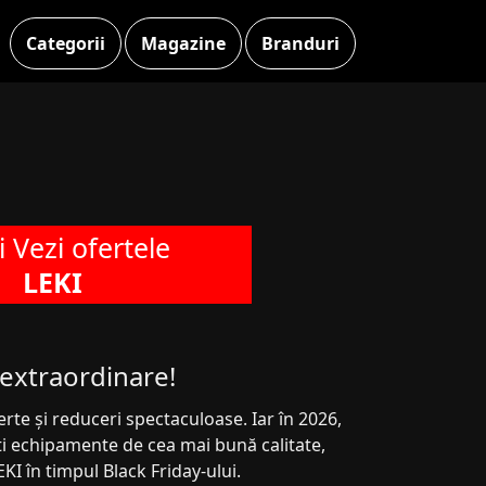
Categorii
Magazine
Branduri
si Vezi ofertele
LEKI
 extraordinare!
rte și reduceri spectaculoase. Iar în 2026,
ști echipamente de cea mai bună calitate,
EKI în timpul Black Friday-ului.