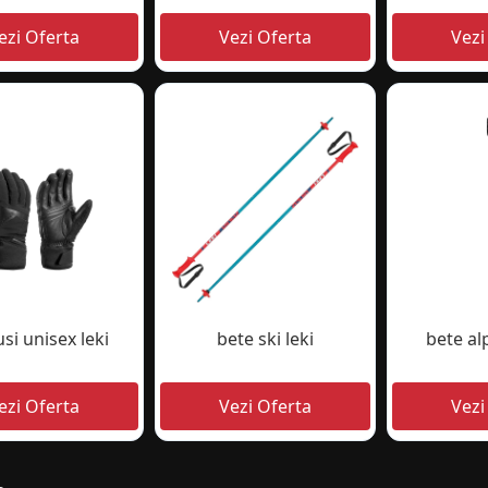
i unisex leki
bete ski leki
bete al