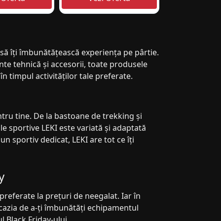
 să îți îmbunătățească experiența pe pârtie.
nte tehnică și accesorii, toate produsele
 timpul activităților tale preferate.
ntru tine. De la bastoane de trekking și
le sportive LEKI este variată și adaptată
un sportiv dedicat, LEKI are tot ce îți
y
referate la prețuri de neegalat. Iar în
ocazia de a-ți îmbunătăți echipamentul
l Black Friday-ului.