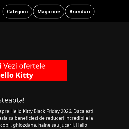
Categorii
Magazine
Branduri
si Vezi ofertele
ello Kitty
steapta!
pre Hello Kitty Black Friday 2026. Daca esti
zia sa beneficiezi de reduceri incredibile la
copii, ghiozdane, haine sau jucarii, Hello