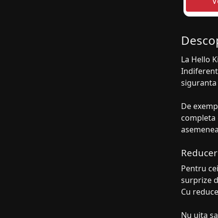
Descop
La Hello K
Indiferent
siguranta 
De exemplu
completa g
asemenea, 
Reduceri 
Pentru cei
surprize d
Cu reducer
Nu uita sa