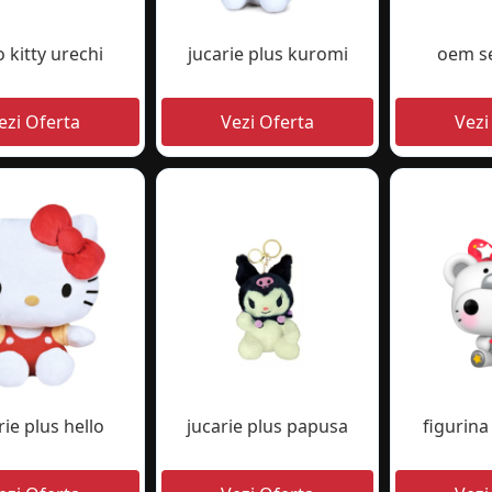
o kitty urechi
jucarie plus kuromi
oem se
rie plus hello
jucarie plus papusa
figurin