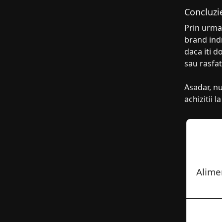
Concluzi
Prin urmar
brand indr
daca iti d
sau rasfat
Asadar, nu
achizitii 
Alime