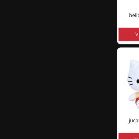
hell
juca