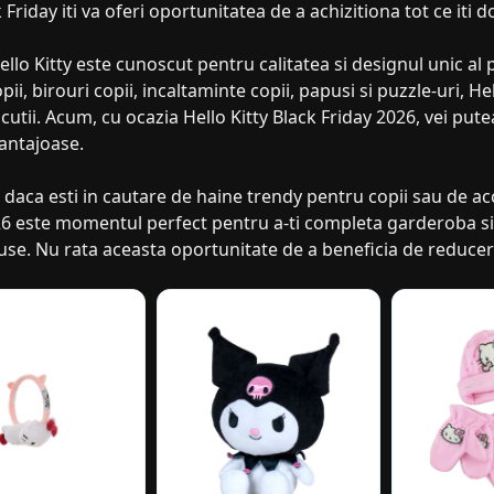
k Friday iti va oferi oportunitatea de a achizitiona tot ce iti 
llo Kitty este cunoscut pentru calitatea si designul unic al
opii, birouri copii, incaltaminte copii, papusi si puzzle-uri, He
cutii. Acum, cu ocazia Hello Kitty Black Friday 2026, vei putea
antajoase.
 daca esti in cautare de haine trendy pentru copii sau de acc
26 este momentul perfect pentru a-ti completa garderoba si 
se. Nu rata aceasta oportunitate de a beneficia de reduceri 