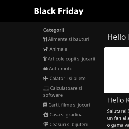
Categorii
Hello 
Alimente si bauturi
Animale
Articole copii si jucarii
Auto-moto
Calatorii si bilete
Calculatoare si
software
Hello 
Carti, filme si jocuri
Salutare! 
Casa si gradina
un fan al 
Ceasuri si bijuterii
o gama var