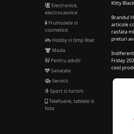
Kitty Blac
Electronice,
electrocasnice
Brandul He
Frumusete si
articole c
cosmetice
rasfata mi
preturi av
Hobby si timp liber
Moda
Indiferent
Pentru adulti
Friday 20
cool produ
Sanatate
Servicii
Sport si turism
Telefoane, tablete si
foto