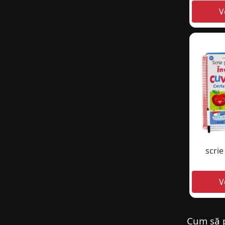
scrie
Cum să p