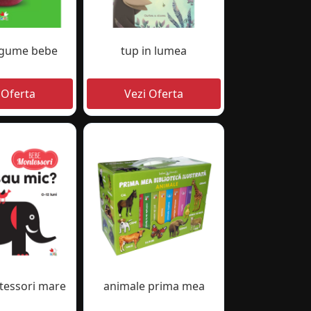
legume bebe
tup in lumea
essori mare
animale prima mea