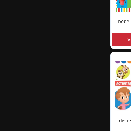
bebe 
disney