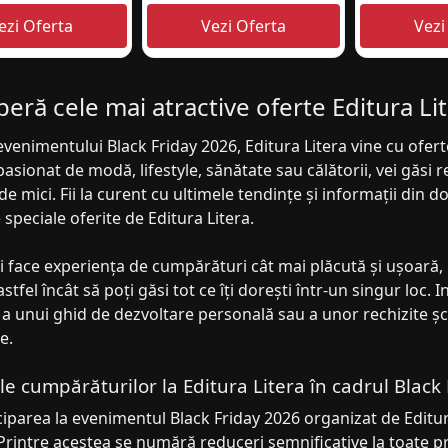
eră cele mai atractive oferte Editura Li
evenimentului Black Friday 2026, Editura Litera vine cu oferte 
pasionat de modă, lifestyle, sănătate sau călătorii, vei găsi r
 de mici. Fii la curent cu ultimele tendințe și informații din 
 speciale oferite de Editura Litera.
i face experiența de cumpărături cât mai plăcută și ușoară, 
stfel încât să poți găsi tot ce îți dorești într-un singur loc
 a unui ghid de dezvoltare personală sau a unor rechizite șco
e.
ile cumpărăturilor la Editura Litera în cadrul Black
ciparea la evenimentul Black Friday 2026 organizat de Editu
Printre acestea se numără reduceri semnificative la toate pr