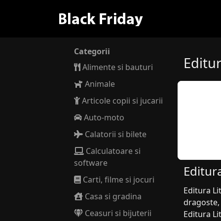
Categorii
Editur
Alimente si bauturi
Animale
Articole copii si jucarii
Auto-moto
Calatorii si bilete
Calculatoare si
software
Editur
Carti, filme si jocuri
Editura Li
Casa si gradina
dragoste, 
Ceasuri si bijuterii
Editura Li