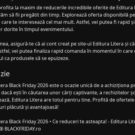
rofita la maxim de reducerile incredibile oferite de Editura L
 să fii pregătit din timp. Explorează oferta disponibilă pe s
care te interesează cel mai mult. Astfel, vei putea fi rapid și
r dorite în timpul evenimentului.
a, asigură-te că ai cont creat pe site-ul Editura Litera și că
stfel, vei putea finaliza rapid comanda în momentul în care
cul ca produsele să se epuizeze.
zie
tera Black Friday 2026 este o ocazie unică de a achiziționa p
 dacă ești în căutarea unor cărți captivante, a rechizitelor ș
ează, Editura Litera are totul pentru tine. Profită de ofertel
ri plăcută și avantajoasă!
tera Black Friday 2026 • Ce reduceri te asteapta! - Editura Li
 ® BLACKFRIDAY.ro