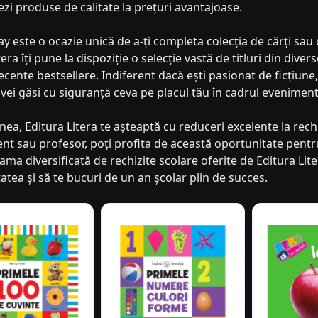
ezi produse de calitate la prețuri avantajoase.
ay este o ocazie unică de a-ți completa colecția de cărți sau 
tera îți pune la dispoziție o selecție vastă de titluri din diver
ecente bestsellere. Indiferent dacă ești pasionat de ficțiune,
vei găsi cu siguranță ceva pe placul tău în cadrul eveniment
a, Editura Litera te așteaptă cu reduceri excelente la rechiz
ent sau profesor, poți profita de această oportunitate pen
Gama diversificată de rechizite scolare oferite de Editura Liter
atea și să te bucuri de un an școlar plin de succes.