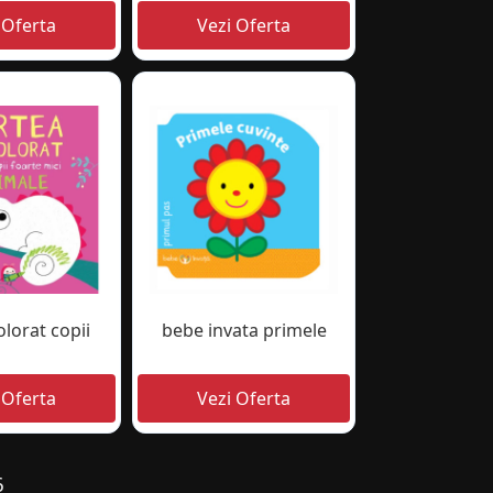
olorat copii
bebe invata primele
6