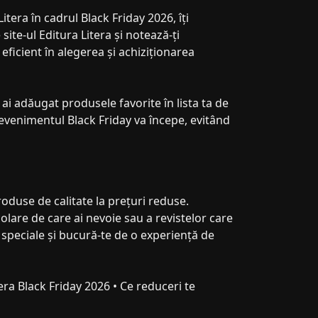
itera în cadrul Black Friday 2026, îți
ite-ul Editura Litera și notează-ți
 eficient în alegerea și achiziționarea
 ai adăugat produsele favorite în lista ta de
 evenimentul Black Friday va începe, evitând
roduse de calitate la prețuri reduse.
colare de care ai nevoie sau a revistelor care
e speciale și bucură-te de o experiență de
tera Black Friday 2026 • Ce reduceri te