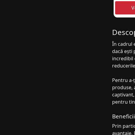
Descop
În cadrul 
dacă ești 
incredibil
reducerile
Pentru a-ț
produse, a
captivant,
pentru tin
Benefici
Prin parti
avantaje. 