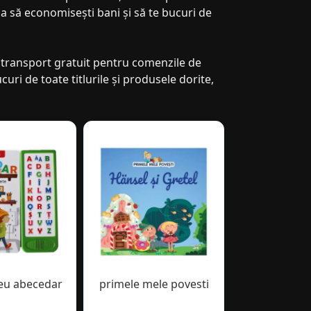
zia să economisești bani și să te bucuri de
de transport gratuit pentru comenzile de
uri de toate titlurile și produsele dorite,
eu abecedar
primele mele povesti