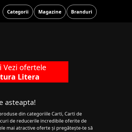
Categorii
Magazine
Branduri
si Vezi ofertele
tura Litera
te asteapta!
roduse din categoriile Carti, Carti de
uri de reducerile incredibile oferite de
le mai atractive oferte și pregătește-te să