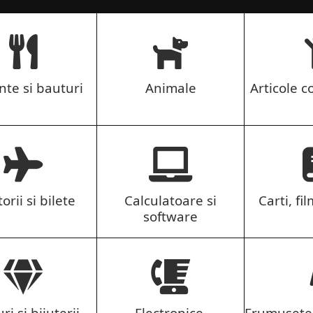
nte si bauturi
Animale
Articole co
orii si bilete
Calculatoare si
Carti, fil
software
ri si bijuterii
Electronice,
Frumusete 