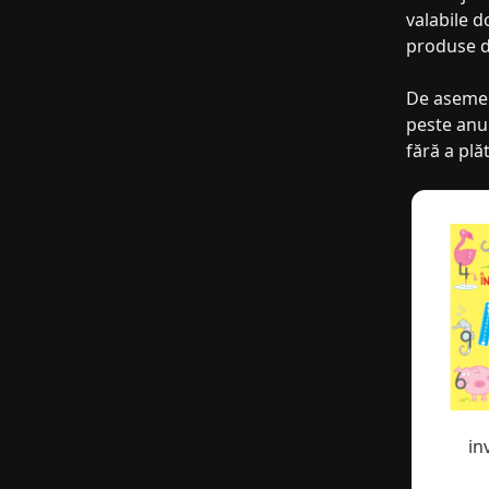
valabile d
produse de
De asemene
peste anum
fără a plă
in