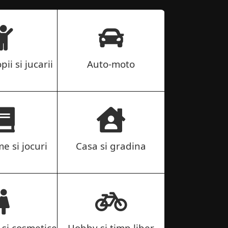
pii si jucarii
Auto-moto
me si jocuri
Casa si gradina
si cosmetice
Hobby si timp liber