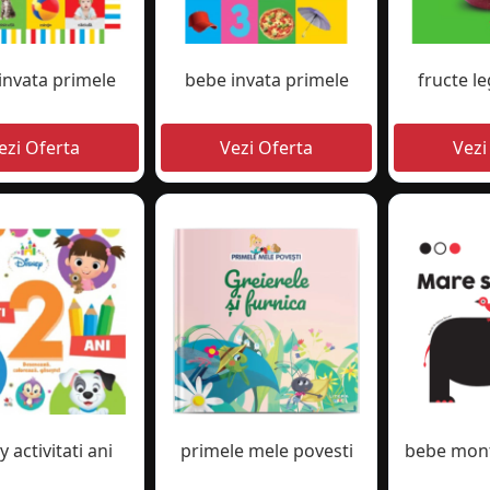
invata primele
bebe invata primele
fructe 
 activitati ani
primele mele povesti
bebe mont