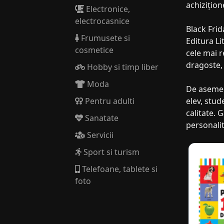
achizițion
Electronice,
electrocasnice
Black Frid
Frumusete si
Editura Li
cosmetice
cele mai r
dragoste, 
Hobby si timp liber
Moda
De asemene
Pentru adulti
elev, stud
calitate. 
Sanatate
personalit
Servicii
Sport si turism
Telefoane, tablete si
foto