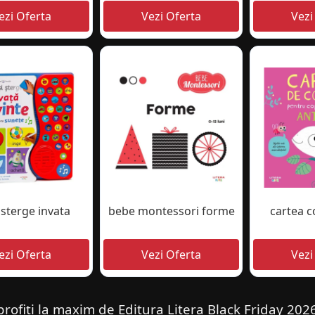
 sterge invata
bebe montessori forme
cartea c
rofiți la maxim de Editura Litera Black Friday 202