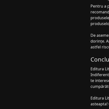
Pentru a p
recomandăm
produsele 
produselo
De asemene
dorințe. A
astfel ris
Conclu
Editura Li
Indiferent
te interes
cumpărătu
Editura Li
asteapta!