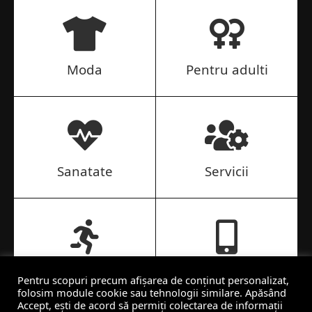
Moda
Pentru adulti
Sanatate
Servicii
Sport si turism
Telefoane, tablete si
Pentru scopuri precum afișarea de conținut personalizat,
foto
folosim module cookie sau tehnologii similare. Apăsând
Accept, ești de acord să permiți colectarea de informații